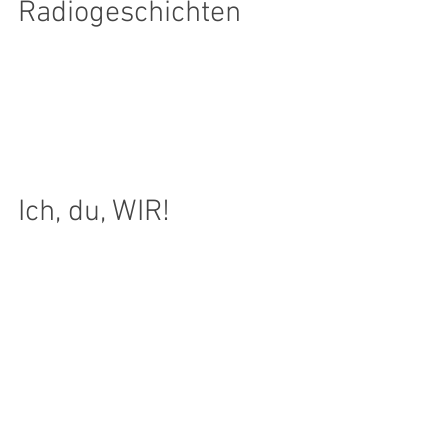
Radiogeschichten
Jazz-Gitti und Michael Bublé in
gesanglichem Wettstreit, einer den anderen
abrupt und text-kontrovers unterbrechend -
, ein andächtig...
Ich, du, WIR!
Unsere frisch vermählten jungen Leute
(unser Sohn, seine Frau und die beiden
Kinder, 6 und 9 Jahre) lassen es sich
zusammen mit einer...
Homo ludens