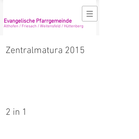
Evangelische Pfarrgemeinde
Althofen / Friesach / Weitensfeld / Hüttenberg
Zentralmatura 2015
Sie bewegt alle Gemüter. Safes werden
geknackt, um an Maturafragen zu gelangen.
Lehrer und Schüler sind hoch konzentriert
und absorbiert...
2 in 1
Ostersamstag. Die Enkel haben bei uns
übernachtet und erwarten sehnlichst den