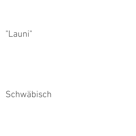
„Osterhasen“. Kaum habe ich morgens die
Augen...
"Launi"
Da sitzt sie nun, die kleine Demoiselle!
Neben ihrer lieben, attraktiven Omi, im
Gottesdienst in Friesach, 2. Reihe rechts.
Ein...
Schwäbisch
„Gut, dass wir einander haben!“ (=Ein
Schunkellied aus dem christlichen
Gesangspool). Gut, dass wir unsere Freunde
haben, und zwar die...