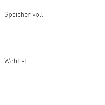
Speicher voll
Speicher voll? Mitten in der Frauenkreis-
Weihnachtsfeier 2014 meldet mir die
Frauenkreiskamera: „Speicher voll“. Was
heißt das? Was tun?...
Wohltat
Arm, alt und krank, das sind die drei
Eigenschaften, die Menschen mitunter am
Sinn ihres Lebens zweifeln lassen. So Dr.
Essmann in einem...