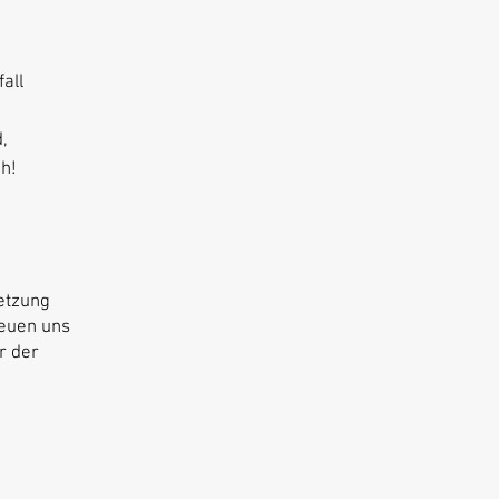
all
,
h!
netzung
reuen uns
r der