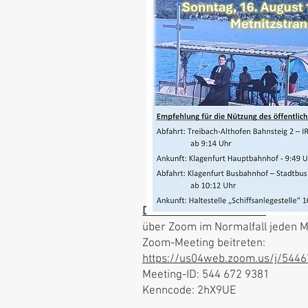
Die nächsten Bibelkreise
:
über Zoom im Normalfall jeden M
Zoom-Meeting beitreten:
https://us04web.zoom.us/j/544
Meeting-ID: 544 672 9381
Kenncode: 2hX9UE