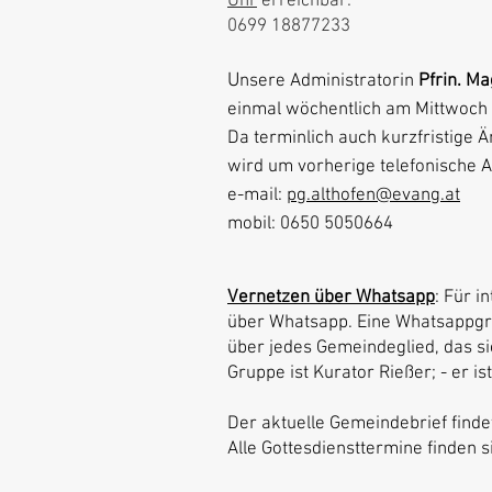
Uhr
erreichbar:
0699 18877233
​U
nsere Administratorin
Pfrin. 
einmal wöchentlich am Mittwoch 
Da terminlich auch kurzfristige 
wird um vorherige telefonische 
e-mail:
pg.althofen@evang.at
mobil: 0650 5050664
Vernetzen über Whatsapp
: Für i
über Whatsapp. Eine Whatsappgru
über jedes Gemeindeglied, das s
Gruppe ist Kurator Rießer; - er i
Der aktuelle Gemeindebrief finde
Alle Gottesdiensttermine finden 