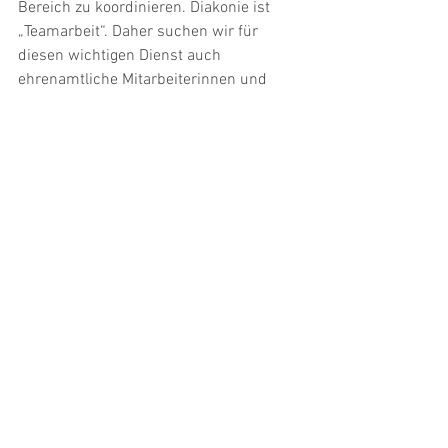
Bereich zu koordinieren. Diakonie ist 
„Teamarbeit“. Daher suchen wir für 
diesen wichtigen Dienst auch 
ehrenamtliche Mitarbeiterinnen und 
Mitarbeiter, die etwas Zeit übrig haben, 
die sensibel sind für die Bedürfnisse 
anderer, die sich in Nächstenliebe und 
Freundlichkeit um andere kümmern 
und ihnen ohne Erwartungen und 
Bedingungen etwas Gutes tun wollen.
Für Rückfragen aber auch für Anliegen 
stehen die beiden Damen gerne zur 
Verfügung. 
 Andrea Holzinger MA: E-Mail: 
office@donatushof.at
; mobil: 
06805040502 
 Irmgard Hasshold: E-Mail: 
irmgard.hasshold@aon.at
; mobil: 0664 
5396550