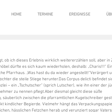
HOME
TERMINE
EREIGNISSE
ÜB
, ob ich dieses Erlebnis wirklich weitererzählen soll, aber in 
bel dürfte es sich kaum wiederholen, deshalb: „Charis!!!“ Ein 
che Pfarrhaus. „Was hast du da wieder angestellt!“Verärgert u
Tochter die steile Stiege herunter.Das Corpus delicti befindet s
zlei – ein „Tschutscher“ (sprich Lutscher), wie ihn einer der j
nehmer zu nennen pflegt.Aber diesmal gleicht diese süße 
 säuberlich zwischen die pfarramtlichen Kugelschreiber geste
t kindlicher Begierde. Vielmehr hängt das Verpackungspapie
ichen, hässlichen Fetzchen herab und verunziert sogar Vaters