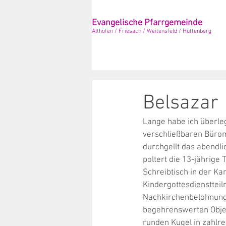
Evangelische Pfarrgemeinde
Althofen / Friesach / Weitensfeld / Hüttenberg
Belsazar
Lange habe ich überlegt
verschließbaren Büromö
durchgellt das abendli
poltert die 13-jährige 
Schreibtisch in der Kan
Kindergottesdienstteil
Nachkirchenbelohnung,
begehrenswerten Objek
runden Kugel in zahlre