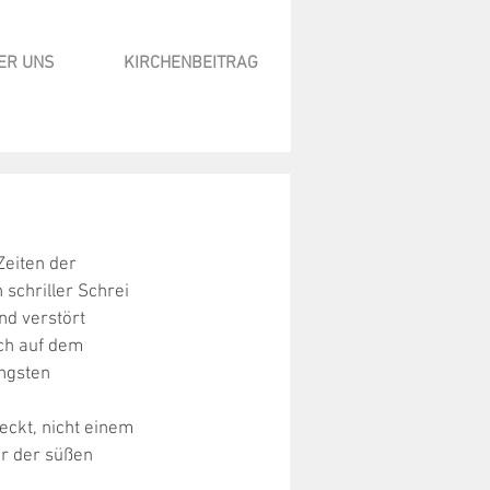
ER UNS
KIRCHENBEITRAG
Zeiten der 
schriller Schrei 
nd verstört 
ich auf dem 
üngsten 
ckt, nicht einem 
r der süßen 
 