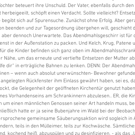
ochter beteuert ihre Unschuld. Der Vater, ebenfalls durch den
herbeigeeilt, schöpft einen Verdacht. Sollte vielleicht? Entsetz
begibt sich auf Spurensuche. Zunächst ohne Erfolg. Aber gera
on beenden und zur Tagesordnung übergehen will, geschieht 
, aber dennoch Unerwartete. Das Abendmahlsgeschirr ist für 
enst in der Außenstation zu packen. Und Kelch, Krug, Patene u
für die Kinder befinden sich ganz oben im Abendmahlsschrank.
der Nähe, um das erneute und vertiefte Entsetzen der Mutter a
lfe dir“ in erträgliche Bahnen zu lenken. DENN: Der Abendma
h einen – wenn auch absolut unerwünschten- Bewohner gefunde
 angelegten Rückfenster ihm Einlass gewährt haben, sei es, da
kt, die Gelegenheit der geöffneten Kirchentür genutzt haben 
eines Vorhandenseins am Schrankinnern abzulesen.. ER, die Ki
 um einen männlichen Genossen seiner Art handeln muss, bes
hließlich hatte er ja seine Bubenjahre im Wald bei der Beobach
versprochene gemeinsame Säuberungsaktion wird sogleich in A
rn, teils in den Mülleimer, teils zur Kochwäsche. Sämtliche
d, kochend heiß, abzuspülen und zu desinfizieren, - als das „