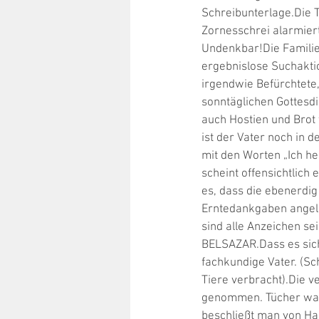
Schreibunterlage.Die T
Zornesschrei alarmiert 
Undenkbar!Die Familie 
ergebnislose Suchakti
irgendwie Befürchtete
sonntäglichen Gottesdi
auch Hostien und Brot 
ist der Vater noch in 
mit den Worten „Ich he
scheint offensichtlic
es, dass die ebenerdig
Erntedankgaben angeloc
sind alle Anzeichen s
BELSAZAR.Dass es sich
fachkundige Vater. (Sc
Tiere verbracht).Die 
genommen. Tücher wande
beschließt man von Han