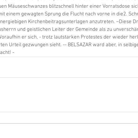
en Mäuseschwanzes blitzschnell hinter einer Vorratsdose sic
it einem gewagten Sprung die Flucht nach vorne in die2. Schr
ergiebigen Kirchenbeitragsunterlagen anzutreten. –Diese Dre
sherrn und geistlichen Leiter der Gemeinde als zu unverschäm
oraufhin er sich, - trotz lautstarken Protestes der wieder her
rten Urteil gezwungen sieht. -- BELSAZAR ward aber, in selbig
acht! -