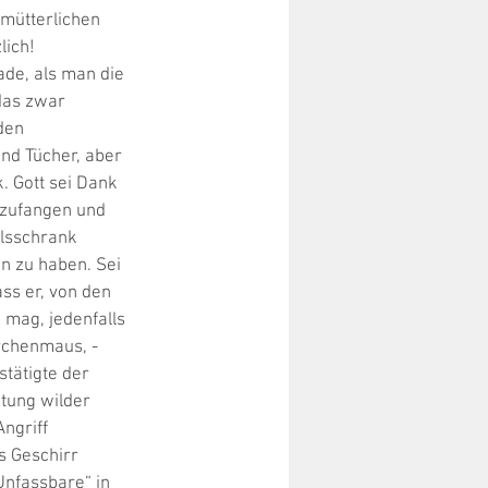
 mütterlichen 
lich! 
de, als man die 
das zwar 
den 
nd Tücher, aber 
 Gott sei Dank 
bzufangen und 
hlsschrank 
n zu haben. Sei 
ss er, von den 
mag, jedenfalls 
rchenmaus, - 
tätigte der 
tung wilder 
ngriff 
s Geschirr 
Unfassbare“ in 