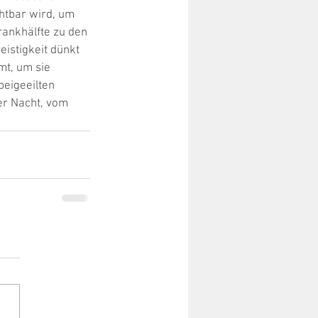
htbar wird, um 
ankhälfte zu den 
istigkeit dünkt 
t, um sie 
beigeeilten 
er Nacht, vom 