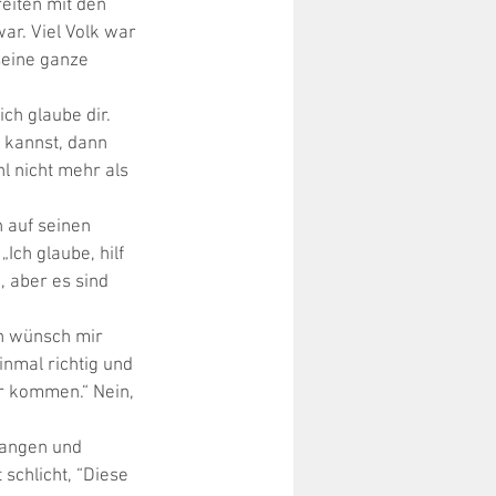
eiten mit den 
ar. Viel Volk war 
seine ganze 
ch glaube dir. 
 kannst, dann 
hl nicht mehr als 
 auf seinen 
Ich glaube, hilf 
, aber es sind 
ch wünsch mir 
nmal richtig und 
r kommen.“ Nein, 
angen und 
schlicht, “Diese 