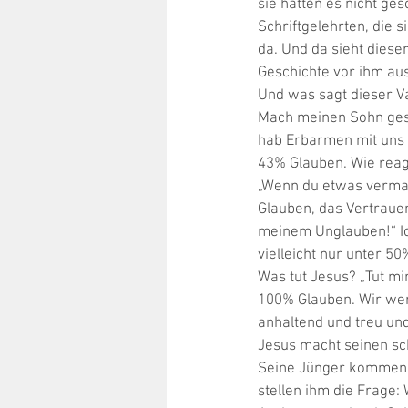
sie hatten es nicht ge
Schriftgelehrten, die s
da. Und da sieht diese
Geschichte vor ihm aus
Und was sagt dieser Vat
Mach meinen Sohn gesu
hab Erbarmen mit uns un
43% Glauben. Wie reag
„Wenn du etwas vermags
Glauben, das Vertrauen 
meinem Unglauben!“ Ich
vielleicht nur unter 50
Was tut Jesus? „Tut mi
100% Glauben. Wir werd
anhaltend und treu un
Jesus macht seinen sc
Seine Jünger kommen 
stellen ihm die Frage: