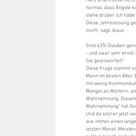
Herz erschrecke nicht! 
normal, dass Ängste ko
stehe drüber. Ich habe 
Diese Jahreslosung geh
mich!, sagt Jesus. 
Sind 43% Glauben genug
- und zwar sehr ernst 
Sie geantwortet? 
Diese Frage stammt vo
Mann im besten Alter. 
mit wenig Kommunikati
Mangel an Wörtern, an
Wahrnehmung. Diesem P
Wahrnehmung“ hat Gott
Und da sitzt er jetzt 
wie immer einen langen
letzten Monat. Meistens