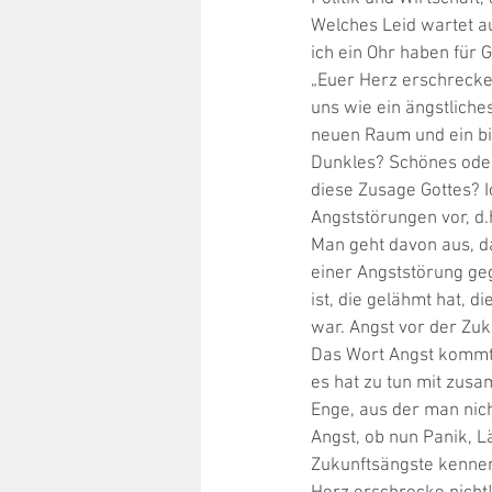
Welches Leid wartet a
ich ein Ohr haben für 
„Euer Herz erschrecke 
uns wie ein ängstliches 
neuen Raum und ein bis
Dunkles? Schönes oder 
diese Zusage Gottes? Ic
Angststörungen vor, d.
Man geht davon aus, d
einer Angststörung geg
ist, die gelähmt hat, 
war. Angst vor der Zuk
Das Wort Angst kommt 
es hat zu tun mit zus
Enge, aus der man nich
Angst, ob nun Panik, 
Zukunftsängste kennen 