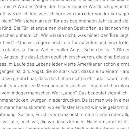
uf mich? Wird es Zeiten der Trauer geben? Werde ich gesund 
Gott, werde ich tun, was ich höre von ihm oder wieder versage
nicht.“ Wir stehen an der Tür des beginnenden Jahres und viell
Kind. Die Tür ist erst einen kleinen Spalt offen, es ist noch fin
schen unheimlich. Wir wissen nicht, was hinter der Türe liegt
Leid? - Und wir zögern noch, die Tür aufzutun und einzutrete
h glaube, ja. Diese Welt ist voller Angst. Schon bei ca. 10% de
h. Ängste, die das Leben deutlich erschweren, die eine Belastu
ass im Laufe des Lebens jeder vierte Amerikaner schon einm
angen ist, d.h. Angst, die so stark war, dass sie zu einem Ha
die dazu geführt hat, dass das Leben nicht mehr oder kaum meh
unft, vor anderen Menschen oder auch vor eigentlich harmlose
vom indogermanischen Wort „angh“. Das bedeutet eigentlich 
ammendrücken, würgen, niederdrücken. Da ist man wie in eine
t mehr herauskommt, wo es finster ist und wir wie gelähmt dr
Lähmung, Sorgen, Furcht vor ganz bestimmten Dingen oder all
wir alle, auch wir, die wir Jesus kennen. Nicht umsonst ist di