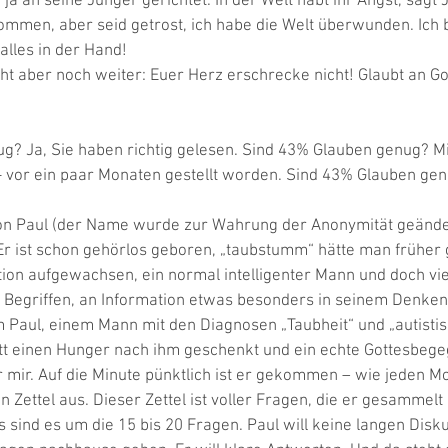
ja an seine Jünger gerichtet. In der Welt habt ihr Angst, sagt Je
mmen, aber seid getrost, ich habe die Welt überwunden. Ich bi
alles in der Hand!   
t aber noch weiter: Euer Herz erschrecke nicht! Glaubt an Got
? Ja, Sie haben richtig gelesen. Sind 43% Glauben genug? Mir
- vor ein paar Monaten gestellt worden. Sind 43% Glauben gen
n Paul (der Name wurde zur Wahrung der Anonymität geändert)
Er ist schon gehörlos geboren, „taubstumm“ hätte man früher g
on aufgewachsen, ein normal intelligenter Mann und doch viel
 Begriffen, an Information etwas besonders in seinem Denken
aul, einem Mann mit den Diagnosen „Taubheit“ und „autistis
 einen Hunger nach ihm geschenkt und ein echte Gottesbege
vor mir. Auf die Minute pünktlich ist er gekommen – wie jeden M
 Zettel aus. Dieser Zettel ist voller Fragen, die er gesammelt 
 sind es um die 15 bis 20 Fragen. Paul will keine langen Disku