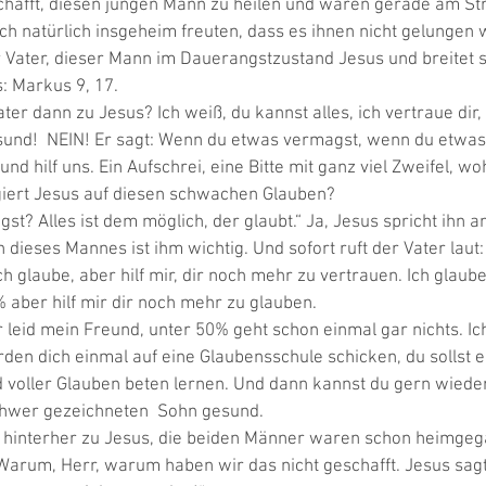
schafft, diesen jungen Mann zu heilen und waren gerade am Str
ich natürlich insgeheim freuten, dass es ihnen nicht gelungen w
r Vater, dieser Mann im Dauerangstzustand Jesus und breitet 
: Markus 9, 17. 
er dann zu Jesus? Ich weiß, du kannst alles, ich vertraue dir, i
nd!  NEIN! Er sagt: Wenn du etwas vermagst, wenn du etwas
d hilf uns. Ein Aufschrei, eine Bitte mit ganz viel Zweifel, wo
iert Jesus auf diesen schwachen Glauben? 
t? Alles ist dem möglich, der glaubt.“ Ja, Jesus spricht ihn an
dieses Mannes ist ihm wichtig. Und sofort ruft der Vater laut: „
 glaube, aber hilf mir, dir noch mehr zu vertrauen. Ich glaube
% aber hilf mir dir noch mehr zu glauben. 
r leid mein Freund, unter 50% geht schon einmal gar nichts. I
en dich einmal auf eine Glaubensschule schicken, du sollst ei
d voller Glauben beten lernen. Und dann kannst du gern wiede
hwer gezeichneten  Sohn gesund. 
hinterher zu Jesus, die beiden Männer waren schon heimgeg
 Warum, Herr, warum haben wir das nicht geschafft. Jesus sagt 