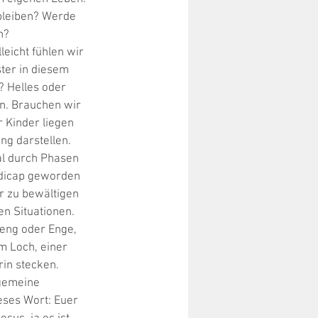
bleiben? Werde 
n? 
eicht fühlen wir 
ster in diesem 
? Helles oder 
n. Brauchen wir 
r Kinder liegen 
ng darstellen. 
al durch Phasen 
ndicap geworden 
r zu bewältigen 
n Situationen. 
eng oder Enge, 
m Loch, einer 
in stecken. 
gemeine 
eses Wort: Euer 