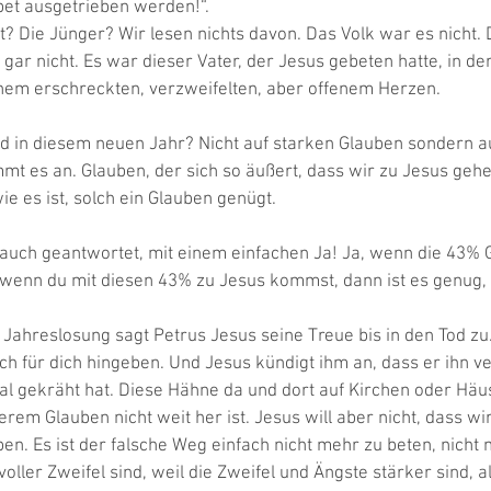
et ausgetrieben werden!“. 
? Die Jünger? Wir lesen nichts davon. Das Volk war es nicht. 
 gar nicht. Es war dieser Vater, der Jesus gebeten hatte, in de
inem erschreckten, verzweifelten, aber offenem Herzen. 
d in diesem neuen Jahr? Nicht auf starken Glauben sondern a
mt es an. Glauben, der sich so äußert, dass wir zu Jesus geh
e es ist, solch ein Glauben genügt. 
auch geantwortet, mit einem einfachen Ja! Ja, wenn die 43% G
 wenn du mit diesen 43% zu Jesus kommst, dann ist es genug, da
Jahreslosung sagt Petrus Jesus seine Treue bis in den Tod zu. 
ich für dich hingeben. Und Jesus kündigt ihm an, dass er ihn ve
al gekräht hat. Diese Hähne da und dort auf Kirchen oder Häu
erem Glauben nicht weit her ist. Jesus will aber nicht, dass w
en. Es ist der falsche Weg einfach nicht mehr zu beten, nicht 
ller Zweifel sind, weil die Zweifel und Ängste stärker sind, al