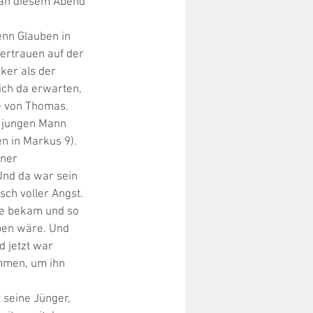
 an diesem Abend 
enn Glauben in 
ertrauen auf der 
ker als der 
ich da erwarten, 
ge von Thomas. 
 jungen Mann 
n in Markus 9). 
ner 
Und da war sein 
ch voller Angst. 
le bekam und so 
ben wäre. Und 
 jetzt war 
mmen, um ihn 
seine Jünger, 