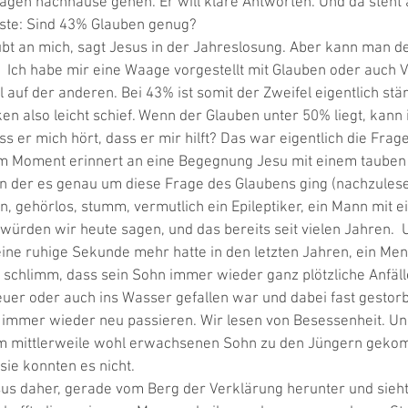
ragen nachhause gehen. Er will klare Antworten. Und da steht
rste: Sind 43% Glauben genug? 
ubt an mich, sagt Jesus in der Jahreslosung. Aber kann man d
 Ich habe mir eine Waage vorgestellt mit Glauben oder auch V
 auf der anderen. Bei 43% ist somit der Zweifel eigentlich stär
n also leicht schief. Wenn der Glauben unter 50% liegt, kann 
ss er mich hört, dass er mir hilft? Das war eigentlich die Fra
em Moment erinnert an eine Begegnung Jesu mit einem tauben
in der es genau um diese Frage des Glaubens ging (nachzulese
, gehörlos, stumm, vermutlich ein Epileptiker, ein Mann mit ei
ürden wir heute sagen, und das bereits seit vielen Jahren.  
eine ruhige Sekunde mehr hatte in den letzten Jahren, ein Mens
 schlimm, dass sein Sohn immer wieder ganz plötzliche Anfäl
uer oder auch ins Wasser gefallen war und dabei fast gestor
immer wieder neu passieren. Wir lesen von Besessenheit. Und
em mittlerweile wohl erwachsenen Sohn zu den Jüngern geko
 sie konnten es nicht. 
s daher, gerade vom Berg der Verklärung herunter und sieht 