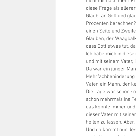
nicht mit noch mehr F
diese Frage als allere
Glaubt an Gott und gla
Prozenten berechnen? 
einen Seite und Zweifel
Glauben, der Waagbalke
dass Gott etwas tut, da
Ich habe mich in dies
und mit seinem Vater, 
Da war ein junger Mann
Mehrfachbehinderung w
Vater, ein Mann, der k
Die Lage war schon so
schon mehrmals ins Fe
das konnte immer und 
dieser Vater mit sein
heilen zu lassen. Aber,
Und da kommt nun Jesu