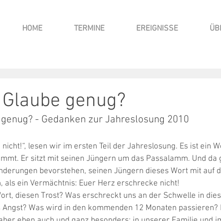
HOME
TERMINE
EREIGNISSE
ÜB
 Glaube genug?
genug? - Gedanken zur Jahreslosung 2010 
icht!“, lesen wir im ersten Teil der Jahreslosung. Es ist ein Wo
mt. Er sitzt mit seinen Jüngern um das Passalamm. Und da gi
nderungen bevorstehen, seinen Jüngern dieses Wort mit auf de
 als ein Vermächtnis: Euer Herz erschrecke nicht! 
rt, diesen Trost? Was erschreckt uns an der Schwelle in die
 Angst? Was wird in den kommenden 12 Monaten passieren? In
, aber eben auch und ganz besonders: in unserer Familie und i