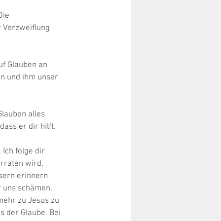
Die 
r Verzweiflung 
uf Glauben an 
en und ihm unser 
lauben alles 
ss er dir hilft. 
Ich folge dir 
rraten wird, 
sern erinnern 
ir uns schämen, 
mehr zu Jesus zu 
s der Glaube. Bei 