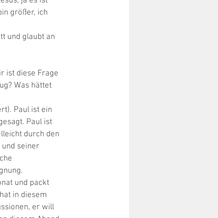
sus, ja es ist 
n größer, ich 
t und glaubt an 
 ist diese Frage 
ug? Was hättet 
. Paul ist ein 
esagt. Paul ist 
leicht durch den 
 und seiner 
che 
gnung. 
onat und packt 
hat in diesem 
ssionen, er will 