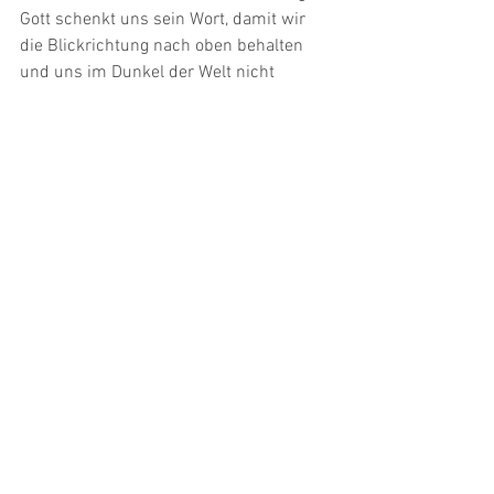
Gott schenkt uns sein Wort, damit wir 
die Blickrichtung nach oben behalten 
und uns im Dunkel der Welt nicht 
verirren. 
(aus: Neukirchner Kalender 14. Oktober 
2010/41. KW) 
Kommentare
Kommentar verfassen...