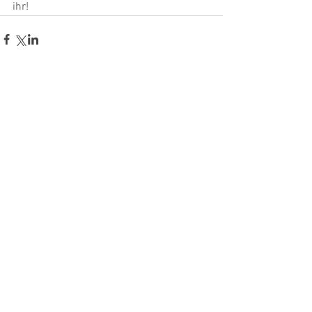
ihr!
Kommentare
Kommentar verfassen...