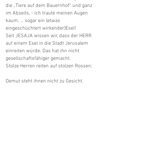
die „Tiere auf dem Bauernhof“ und ganz 
im Abseits, - ich traute meinen Augen 
kaum, … sogar ein (etwas 
eingeschüchtert wirkender)Esel! 
Seit JESAJA wissen wir, dass der HERR 
auf einem Esel in die Stadt Jerusalem 
einreiten würde. Das hat ihn nicht 
gesellschaftsfähiger gemacht.             
Stolze Herren reiten auf stolzen Rossen; 
Demut steht ihnen nicht zu Gesicht. 
Ich aber liebe den Esel, denn er erinnert 
mich an mich! 
HERR, ich bin wie dieser Esel, 
unscheinbar, eigensinnig, oft verkannt; 
aber wenn du mich rufst, dann lass ´ 
mich bereit sein, dich (in meinen 